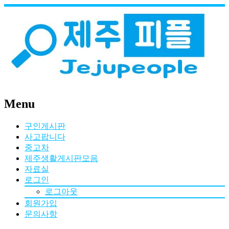
Menu
구인게시판
사고팝니다
중고차
제주생활게시판모음
자료실
로그인
로그아웃
회원가입
문의사항