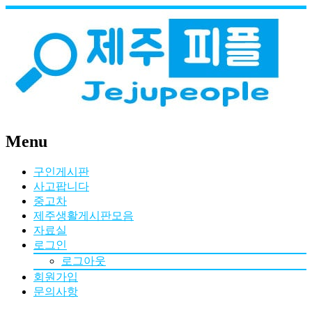
Menu
구인게시판
사고팝니다
중고차
제주생활게시판모음
자료실
로그인
로그아웃
회원가입
문의사항