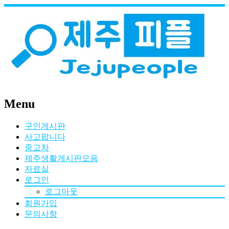
Menu
구인게시판
사고팝니다
중고차
제주생활게시판모음
자료실
로그인
로그아웃
회원가입
문의사항