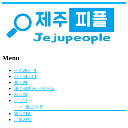
Menu
구인게시판
사고팝니다
중고차
제주생활게시판모음
자료실
로그인
로그아웃
회원가입
문의사항