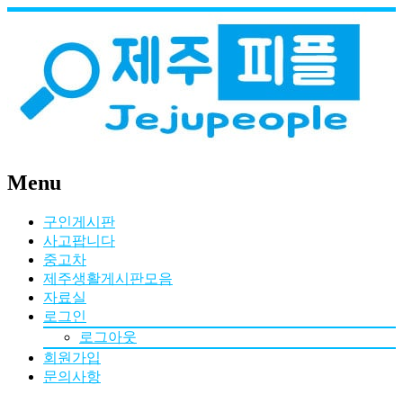
Menu
구인게시판
사고팝니다
중고차
제주생활게시판모음
자료실
로그인
로그아웃
회원가입
문의사항