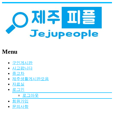
Menu
구인게시판
사고팝니다
중고차
제주생활게시판모음
자료실
로그인
로그아웃
회원가입
문의사항