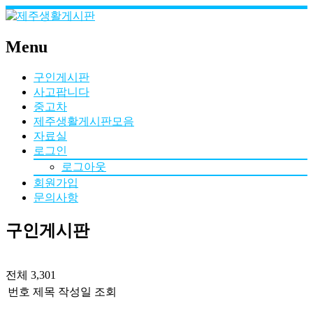
Menu
구인게시판
사고팝니다
중고차
제주생활게시판모음
자료실
로그인
로그아웃
회원가입
문의사항
구인게시판
전체 3,301
번호
제목
작성일
조회