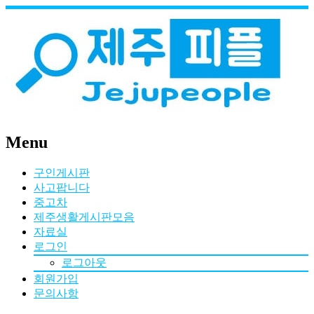
Menu
구인게시판
사고팝니다
중고차
제주생활게시판모음
자료실
로그인
로그아웃
회원가입
문의사항