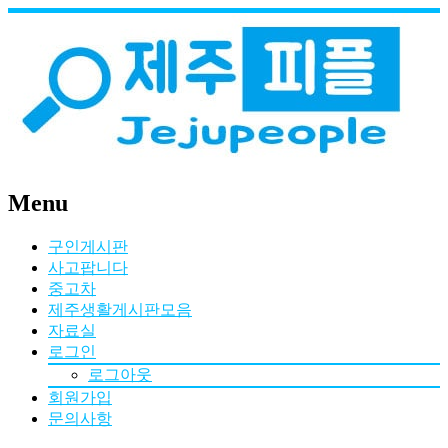
Menu
구인게시판
사고팝니다
중고차
제주생활게시판모음
자료실
로그인
로그아웃
회원가입
문의사항