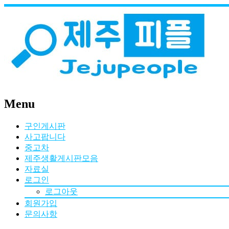
Menu
구인게시판
사고팝니다
중고차
제주생활게시판모음
자료실
로그인
로그아웃
회원가입
문의사항