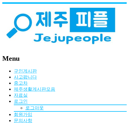
Menu
구인게시판
사고팝니다
중고차
제주생활게시판모음
자료실
로그인
로그아웃
회원가입
문의사항